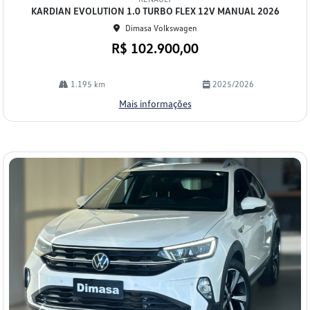
arti
KARDIAN EVOLUTION 1.0 TURBO FLEX 12V MANUAL 2026
lhe
Dimasa Volkswagen
R$ 102.900,00
1.195 km
2025/2026
Mais informações