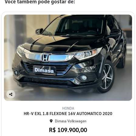
Você também pode gostar de:
Co
mp
HONDA
arti
HR-V EXL 1.8 FLEXONE 16V AUTOMATICO 2020
lhe
Dimasa Volkswagen
R$ 109.900,00