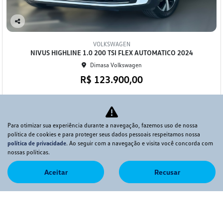
Co
mp
VOLKSWAGEN
arti
NIVUS HIGHLINE 1.0 200 TSI FLEX AUTOMATICO 2024
lhe
Dimasa Volkswagen
R$ 123.900,00
49.298 km
2023/2024
Mais informações
Para otimizar sua experiência durante a navegação, fazemos uso de nossa
política de cookies e para proteger seus dados pessoais respeitamos nossa
política de privacidade
. Ao seguir com a navegação e visita você concorda com
nossas políticas.
Aceitar
Recusar