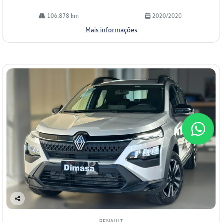
106.878 km
2020/2020
Mais informações
Co
mp
RENAULT