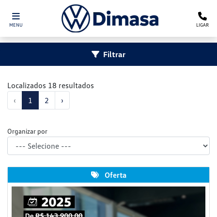
MENU
LIGAR
Filtrar
Localizados 18 resultados
‹
1
2
›
Organizar por
Oferta