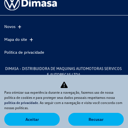
Novos
Mapa do site
Política de privacidade
DIMASA - DISTRIBUIDORA DE MAQUINAS AUTOMOTORAS SERVICOS
E AUTOPECAS LTDA
CNPJ: 82.563.461/0001-37
Para otimizar sua experiência durante a navegação, fazemos uso de nossa
política de cookies e para proteger seus dados pessoais respeitamos nossa
política de privacidade
. Ao seguir com a navegação e visita você concorda com
Desacelere. Seu bem maior é a vida.
nossas políticas.
Aceitar
Recusar
Desenvolvido pela DEALERSPACE ® Direitos Reservados.